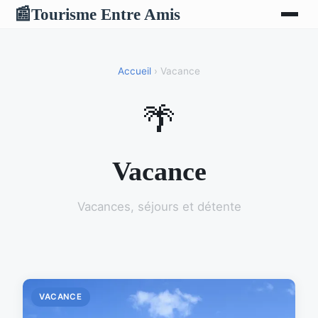
Tourisme Entre Amis
📰
Accueil
› Vacance
🌴
Vacance
Vacances, séjours et détente
VACANCE