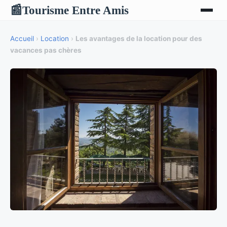
Tourisme Entre Amis
📰
Accueil
›
Location
›
Les avantages de la location pour des
vacances pas chères